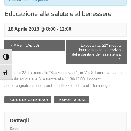
Educazione alla salute e al benessere
18 Aprile 2018 @ 8:00
-
12:00
«
MAST 3Ai, 3Bi
Exposanità, 21^ mostra
internazionale al servizio
della sanità e dell’assistenza
Attiva/disattiva alto contrasto
»
La classe 2Ae si reca allo “Spazio giovani” , in Via S.Isaia. La classe
Attiva/disattiva dimensione testo
parte da scuola alle 8 e rientra alle 11.30/12.00. I docenti
accompagnatori sono la prof.ssa Bozzoli ed il prof. Boninsegni.
+ GOOGLE CALENDAR
+ ESPORTA ICAL
Dettagli
Data: