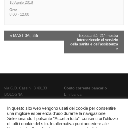
18 Aprile 2018
Ora:
8:00 - 12:00
«
MAST 3Ai, 3Bi
Exposanità, 21^ mostra
internazionale al servizio
della sanità e dell’assistenza
»
via G.D. Cassini, 3 40133
Conto corrente bancario
BOLOGNA
Emilbanca
TEL
051 3519711
- FAX
051 563656
IBAN
E-Mail:
bois02300g@istruzione.it
IT28T0707236670000000186800
In questo sito web vengono usati dei cookie per consentire
una migliore esperienza d’uso durante la navigazione.
PEC:
bois02300g@pec.istruzione.it
Codice Fatturazione
UFPL93
Selezionando il pulsante “Accetta tutto”, consentirai l’utilizzo
Codice meccanografico
Codice IPA
istsc_bois02300g
di tutti i cookie del sito. In alternativa puoi accedere alle
BOIS02300G