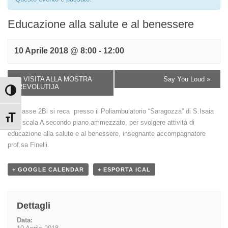
Educazione alla salute e al benessere
10 Aprile 2018 @ 8:00
-
12:00
«
VISITA ALLA MOSTRA
Say You Loud
»
REVOLUTIJA
Attiva/disattiva alto contrasto
La classe 2Bi si reca presso il Poliambulatorio “Saragozza” di S.Isaia
Attiva/disattiva dimensione testo
94/a scala A secondo piano ammezzato, per svolgere attività di
educazione alla salute e al benessere, insegnante accompagnatore
prof.sa Finelli.
+ GOOGLE CALENDAR
+ ESPORTA ICAL
Dettagli
Data: