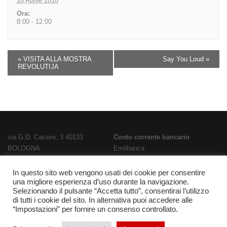
10 Aprile 2018
Ora:
8:00 - 12:00
«
VISITA ALLA MOSTRA
Say You Loud
»
REVOLUTIJA
via G.D. Cassini, 3 40133
Conto corrente bancario
BOLOGNA
Emilbanca
TEL
051 3519711
- FAX
051 563656
IBAN
E-Mail:
bois02300g@istruzione.it
IT28T0707236670000000186800
In questo sito web vengono usati dei cookie per consentire
una migliore esperienza d’uso durante la navigazione.
PEC:
bois02300g@pec.istruzione.it
Codice Fatturazione
UFPL93
Selezionando il pulsante “Accetta tutto”, consentirai l’utilizzo
Codice meccanografico
Codice IPA
istsc_bois02300g
di tutti i cookie del sito. In alternativa puoi accedere alle
BOIS02300G
“Impostazioni” per fornire un consenso controllato.
Codice fiscale 91337340375