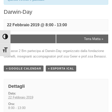
Darwin-Day
22 Febbraio 2019 @ 8:00
-
13:00
Attiva/disattiva alto contrasto
«
Terra Matta
»
Attiva/disattiva dimensione testo
La classe 2 Bm partecipa al Darwin-Day organizzato dalla fondazione
Golinelli, insegnanti accompagnatori prof.ssa Geier e prof.ssa Benassi.
+ GOOGLE CALENDAR
+ ESPORTA ICAL
Dettagli
Data:
22 Febbraio 2019
Ora:
8:00 - 13:00