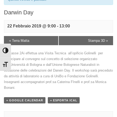
Darwin Day
22 Febbraio 2019 @ 9:00
-
13:00
«
Terra Matta
Stampa 3D
»
Attiva/disattiva alto contrasto
La classe 2Ai effettua una Visita Tecnica all’opificio Golinelli per
partecipare al convegno sul concetto di selezione organizzato
dall’Università di Bologna e dall’Unione Bolognese Naturalisti in
Attiva/disattiva dimensione testo
occasione delle celebrazioni del Darwin Day. Il workshop sarà preceduto
da attività di laboratorio a cura di UniBo e Fondazione Golinelli.
Insegnanti accompagnatori prof.sa Caterina FInelli e prof.sa Monica
Bonani.
+ GOOGLE CALENDAR
+ ESPORTA ICAL