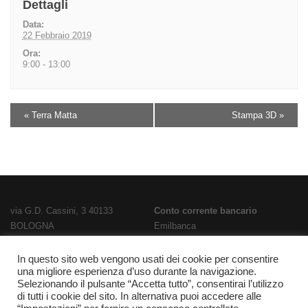
Dettagli
Data:
22 Febbraio 2019
Ora:
9:00 - 13:00
«
Terra Matta
Stampa 3D
»
via G.D. Cassini, 3 40133
Conto corrente bancario
BOLOGNA
Emilbanca
TEL
051 3519711
- FAX
051 563656
IBAN
E-Mail:
bois02300g@istruzione.it
IT28T0707236670000000186800
In questo sito web vengono usati dei cookie per consentire
una migliore esperienza d’uso durante la navigazione.
PEC:
bois02300g@pec.istruzione.it
Codice Fatturazione
UFPL93
Selezionando il pulsante “Accetta tutto”, consentirai l’utilizzo
Codice meccanografico
Codice IPA
istsc_bois02300g
di tutti i cookie del sito. In alternativa puoi accedere alle
BOIS02300G