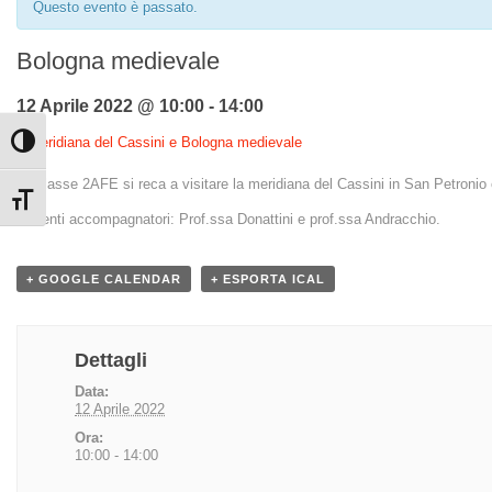
Questo evento è passato.
Bologna medievale
12 Aprile 2022 @ 10:00
-
14:00
«
Meridiana del Cassini e Bologna medievale
Attiva/disattiva alto contrasto
La classe 2AFE si reca a visitare la meridiana del Cassini in San Petronio
Attiva/disattiva dimensione testo
Docenti accompagnatori: Prof.ssa Donattini e prof.ssa Andracchio.
+ GOOGLE CALENDAR
+ ESPORTA ICAL
Dettagli
Data:
12 Aprile 2022
Ora:
10:00 - 14:00